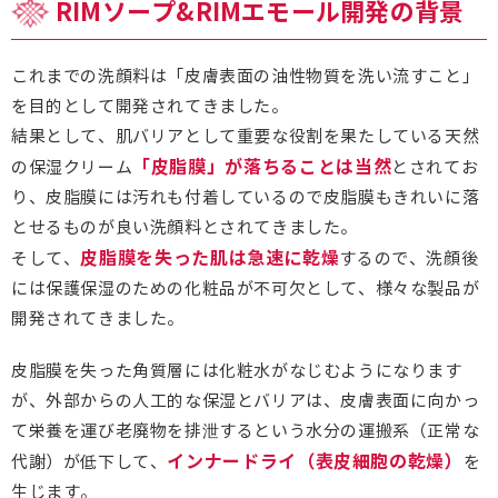
RIMソープ&RIMエモール開発の背景
これまでの洗顔料は「皮膚表面の油性物質を洗い流すこと」
を目的として開発されてきました。
結果として、肌バリアとして重要な役割を果たしている天然
「皮脂膜」が落ちることは当然
の保湿クリーム
とされてお
り、皮脂膜には汚れも付着しているので皮脂膜もきれいに落
とせるものが良い洗顔料とされてきました。
皮脂膜を失った肌は急速に乾燥
そして、
するので、洗顔後
には保護保湿のための化粧品が不可欠として、様々な製品が
開発されてきました。
皮脂膜を失った角質層には化粧水がなじむようになります
が、外部からの人工的な保湿とバリアは、皮膚表面に向かっ
て栄養を運び老廃物を排泄するという水分の運搬系（正常な
インナードライ（表皮細胞の乾燥）
代謝）が低下して、
を
生じます。