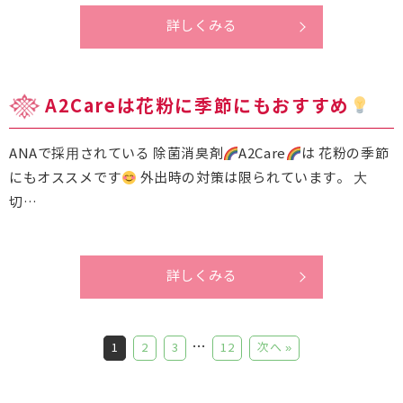
詳しくみる
A2Careは花粉に季節にもおすすめ
ANAで採⽤されている 除菌消臭剤
A2Care
は 花粉の季節
にもオススメです
外出時の対策は限られています。 ⼤
切…
詳しくみる
…
1
2
3
12
次へ »