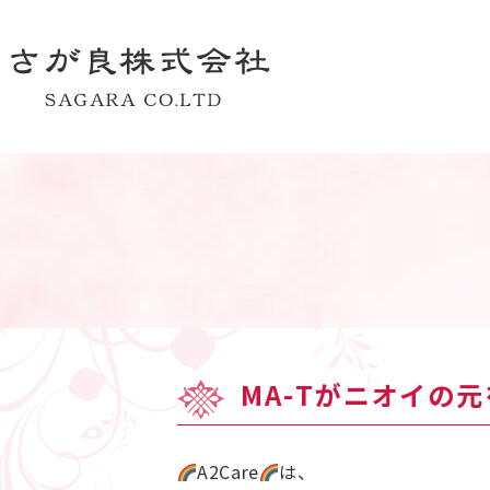
MA-Tがニオイの
A2Care
は、