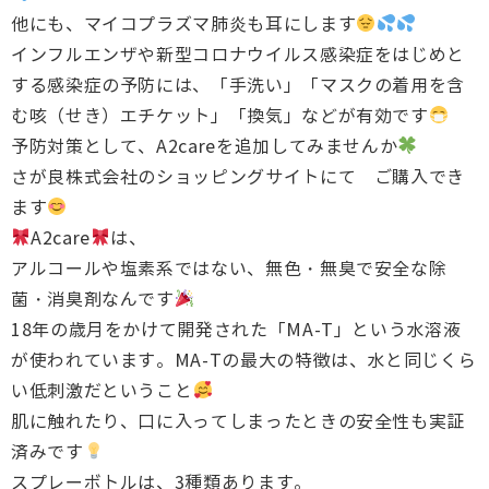
他にも、マイコプラズマ肺炎も耳にします
インフルエンザや新型コロナウイルス感染症をはじめと
する感染症の予防には、「手洗い」「マスクの着用を含
む咳（せき）エチケット」「換気」などが有効です
予防対策として、A2careを追加してみませんか
さが良株式会社のショッピングサイトにて ご購入でき
ます
A2care
は、
アルコールや塩素系ではない、無色・無臭で安全な除
菌・消臭剤なんです
18年の歳月をかけて開発された「MA-T」という水溶液
が使われています。MA-Tの最大の特徴は、水と同じくら
い低刺激だということ
肌に触れたり、口に入ってしまったときの安全性も実証
済みです
スプレーボトルは、3種類あります。